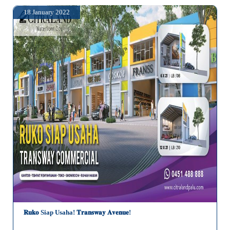
18 January 2022
𝐑𝐮𝐤𝐨 Siap Usaha! 𝐓𝐫𝐚𝐧𝐬𝐰𝐚𝐲 𝐀𝐯𝐞𝐧𝐮𝐞!