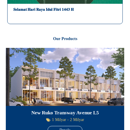
𝐒𝐞𝐥𝐚𝐦𝐚𝐭 𝐇𝐚𝐫𝐢 𝐑𝐚𝐲𝐚 𝐈𝐝𝐮𝐥 𝐅𝐢𝐭𝐫𝐢 𝟏𝟒𝟒𝟑 𝐇
Our Products
New Ruko Transway Avenue L5
1 Milyar - 2 Milyar
Details