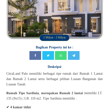
1 Milyar - 2 Milyar
Bagikan Property ini ke :
Deskripsi
CitraLand Palu memiliki berbagai tipe rumah dari Rumah 1 Lantai
dan Rumah 2 Lantai serta berbagai pilihan Luasan Bangunan dan
Luasan Tanah.
𝐑𝐮𝐦𝐚𝐡 𝐓𝐢𝐩𝐞 𝐒𝐚𝐫𝐝𝐢𝐧𝐢𝐚, 𝐦𝐞𝐫𝐮𝐩𝐚𝐤𝐚𝐧 𝐑𝐮𝐦𝐚𝐡 𝟐 𝐥𝐚𝐧𝐭𝐚𝐢 memiliki LT.
135 (9x15) | LB. 110 m2. Tipe Sardinia memiliki :
✔ 4 kamar tidur