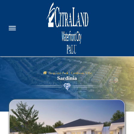
Bosporus Park
|
Carribean Ville
Sardinia